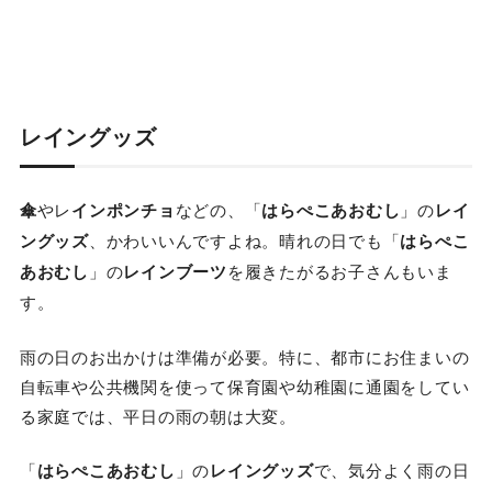
レイングッズ
傘
やレ
インポンチョ
などの、「
はらぺこあおむし
」の
レイ
ングッズ
、かわいいんですよね。晴れの日でも「
はらぺこ
あおむし
」の
レインブーツ
を履きたがるお子さんもいま
す。
雨の日のお出かけは準備が必要。特に、都市にお住まいの
自転車や公共機関を使って保育園や幼稚園に通園をしてい
る家庭では、平日の雨の朝は大変。
「
はらぺこあおむし
」の
レイングッズ
で、気分よく雨の日