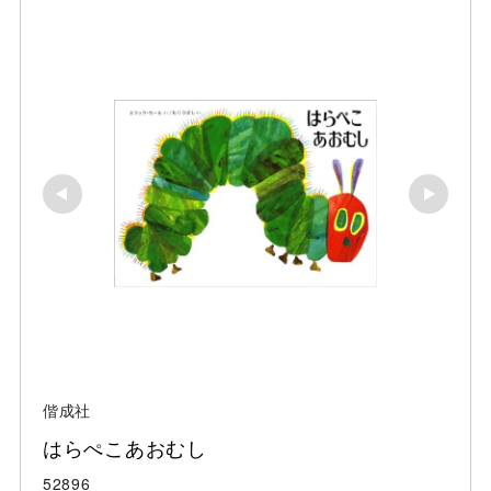
偕成社
はらぺこあおむし
52896